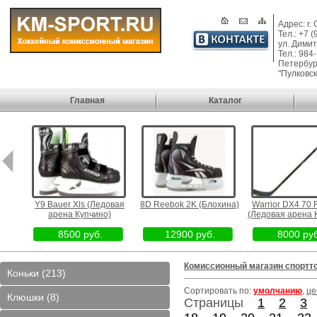
Адрес: г.
Тел.: +7 
ул. Димит
Тел.: 984
Петербург
"Пулковск
Главная
Каталог
 M
Y9 Bauer Xls (Ледовая
8D Reebok 2K (Блохина)
Warrior DX4 70 F
арена Купчино)
(Ледовая арена 
8500 руб.
12900 руб.
8000 руб
Комиссионный магазин спортт
Коньки (213)
Сортировать по:
умолчанию
,
це
Клюшки (8)
Страницы
1
2
3