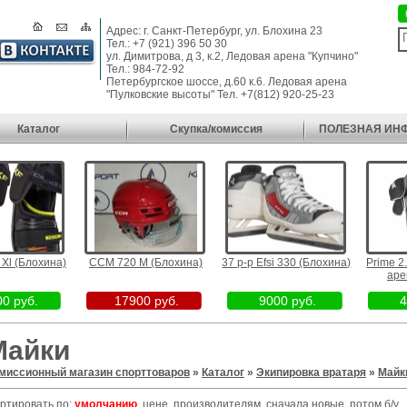
Адрес: г. Санкт-Петербург, ул. Блохина 23
Тел.: +7 (921) 396 50 30
ул. Димитрова, д 3, к.2, Ледовая арена "Купчино"
Тел.: 984-72-92
Петербургское шоссе, д.60 к.6. Ледовая арена
"Пулковские высоты" Тел. +7(812) 920-25-23
Каталог
Скупка/комиссия
ПОЛЕЗНАЯ ИН
 (Блохина)
CCM 720 M (Блохина)
37 р-р Efsi 330 (Блохина)
Prime 2.0
арена
 руб.
17900 руб.
9000 руб.
49
Майки
миссионный магазин спорттоваров
»
Каталог
»
Экипировка вратаря
»
Майк
ртировать по:
умолчанию
,
цене
,
производителям
,
сначала новые, потом б/у