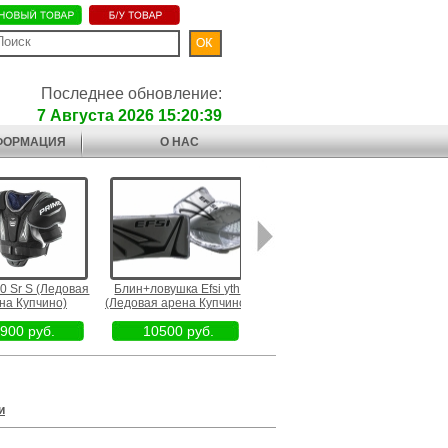
Последнее обновление:
7 Августа 2026 15:20:39
ФОРМАЦИЯ
О НАС
 Sr S (Ледовая
Блин+ловушка Efsi yth
Efsi Neo 10 Jr L (Ледовая
8" Cal
 Купчино)
(Ледовая арена Купчино)
арена Купчино)
00 руб.
10500 руб.
4800 руб.
и