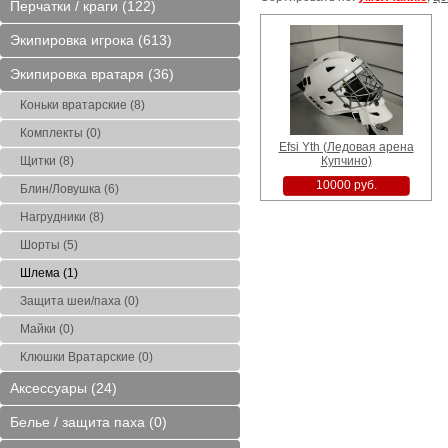
Перчатки / краги (122)
вая
CCM 9040 Yth M (Ледовая
9,5 Reebok White K
Bauer Prodigy yth
)
арена Купчино)
(Блохина)
арена Купч
Экипировка игрока (613)
4500 руб.
15000 руб.
4500 ру
Экипировка вратаря (36)
Коньки вратарские (8)
Комплекты (0)
Efsi Yth (Ледовая арена
Щитки (8)
Купчино)
10000 руб.
Блин/Ловушка (6)
охина)
Warrior QRE5 70 Flex Left
N. Bauer Yth L (Блохина)
CCM Cl Sr S (Б
(Ледовая арена Купчино)
Нагрудники (8)
8000 руб.
2900 руб.
13500 ру
Шорты (5)
Шлема (1)
Защита шеи/паха (0)
Майки (0)
Клюшки Вратарские (0)
Аксессуары (24)
Белье / защита паха (0)