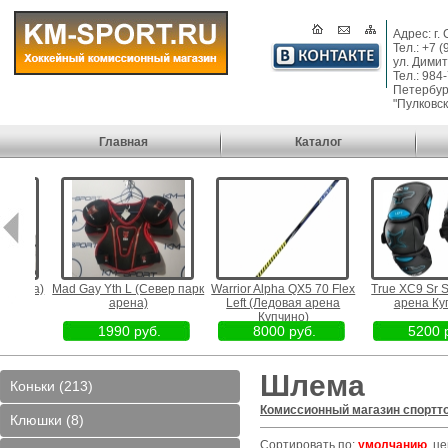
Адрес: г.
Тел.: +7 
ул. Димит
Тел.: 984
Петербург
"Пулковск
Главная
Каталог
охина)
Mad Gay Yth L (Север парк
Warrior Alpha QX5 70 Flex
True XC9 Sr S (
арена)
Left (Ледовая арена
арена Купч
Купчино)
1990 руб.
8000 руб.
5200 ру
Шлема
Коньки (213)
Комиссионный магазин спортт
Клюшки (8)
Сортировать по:
умолчанию
,
це