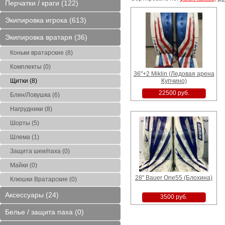
Перчатки / краги (122)
охина)
CCM Tacks 210 Combo M (
Efsi Neo Jr L (Север парк
12" CCM Ft6 Pro
Ледовая арена Купчино)
арена)
парк Арен
Экипировка игрока (613)
16900 руб.
3000 руб.
14500 ру
Экипировка вратаря (36)
Коньки вратарские (8)
Комплекты (0)
36"+2 Miklin (Ледовая арена
Щитки (8)
Купчино)
22500 руб.
Блин/Ловушка (6)
овая
14" CCM FT6 Pro (Блохина)
CCM AS-V Pro Yth S (Север
11,5 Bauer X90 (
)
парк Арена)
Нагрудники (8)
14500 руб.
5500 руб.
30000 ру
Шорты (5)
Шлема (1)
Защита шеи/паха (0)
Майки (0)
28" Bauer One55 (Блохина)
Клюшки Вратарские (0)
Аксессуары (24)
3500 руб.
Белье / защита паха (0)