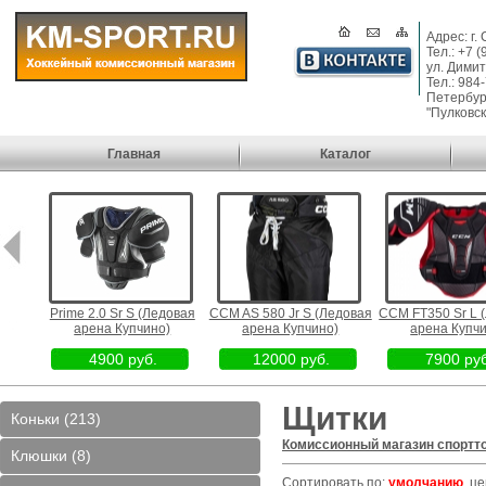
Адрес: г.
Тел.: +7 
ул. Димит
Тел.: 984
Петербург
"Пулковск
Главная
Каталог
вая
Prime 2.0 Sr S (Ледовая
CCM AS 580 Jr S (Ледовая
CCM FT350 Sr L 
)
арена Купчино)
арена Купчино)
арена Купчи
4900 руб.
12000 руб.
7900 руб
Щитки
Коньки (213)
Комиссионный магазин спортт
Клюшки (8)
Сортировать по:
умолчанию
,
це