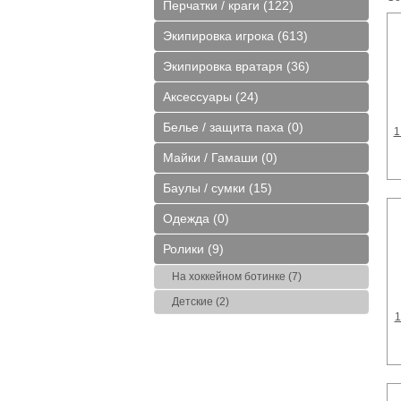
Перчатки / краги (122)
 (Ледовая
6 Bauer Xls (Ледовая
CCM Ft 350 Jr L (Ледовая
CCM 9040 Yt
ино)
арена Купчино)
арена Купчино)
парк а
Экипировка игрока (613)
б.
10500 руб.
6300 руб.
4500 
Экипировка вратаря (36)
Аксессуары (24)
Белье / защита паха (0)
1
Майки / Гамаши (0)
Блохина)
CCM Cl Sr S (Блохина)
14" CCM FT6 Pro (Блохина)
36" Bauer 
Баулы / сумки (15)
(Ледова
Пулковски
б.
13500 руб.
14500 руб.
10500
Одежда (0)
Ролики (9)
На хоккейном ботинке (7)
Детские (2)
1