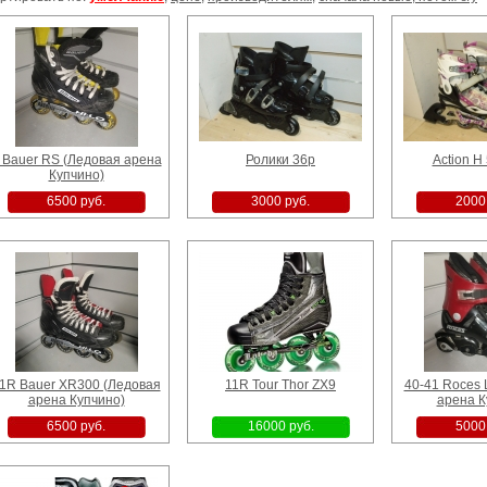
h M (Север
38" Bauer на колёсах
8" Calt (Ледовая арена
CCM Tacks
рена)
(Ледовая арена
Купчино)
Ледовая а
Пулковские высоты)
руб.
11300 руб.
1800 руб.
169
 Bauer RS (Ледовая арена
Ролики 36р
Action H
Купчино)
6500 руб.
3000 руб.
2000
на колесах
8" Mad Gay (Ледовая
10" Flame F16 Pro
Calt Yth S
я арена
арена Купчино)
(Блохина)
Ку
е высоты)
 руб.
1800 руб.
6900 руб.
17
1R Bauer XR300 (Ледовая
11R Tour Thor ZX9
40-41 Roces 
арена Купчино)
арена К
6500 руб.
16000 руб.
5000