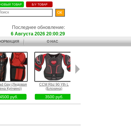
Последнее обновление:
6 Августа 2026 20:00:29
ФОРМАЦИЯ
О НАС
Gay (Ледовая
CCM Rbz 90 Yth L
8" Bauer S170 (Север парк
Efsi Ne
 Купчино)
(Блохина)
арена)
00 руб.
3500 руб.
4400 руб.