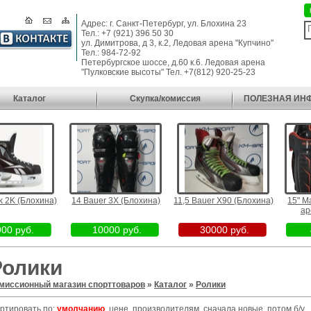
Адрес: г. Санкт-Петербург, ул. Блохина 23
Тел.: +7 (921) 396 50 30
ул. Димитрова, д 3, к.2, Ледовая арена "Купчино"
Тел.: 984-72-92
Петербургское шоссе, д.60 к.6. Ледовая арена
"Пулковские высоты" Тел. +7(812) 920-25-23
Каталог
Скупка/комиссия
ПОЛЕЗНАЯ ИН
K (Блохина)
14 Bauer 3X (Блохина)
11,5 Bauer X90 (Блохина)
15" Mad 
арена
 руб.
10000 руб.
30000 руб.
45
Ролики
миссионный магазин спорттоваров
»
Каталог
»
Ролики
ртировать по:
умолчанию
,
цене
,
производителям
,
сначала новые, потом б/у