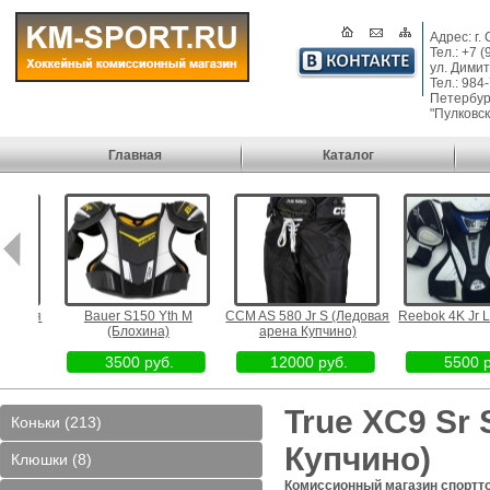
Адрес: г.
Тел.: +7 
ул. Димит
Тел.: 984
Петербург
"Пулковск
Главная
Каталог
довая
Bauer S150 Yth M
CCM AS 580 Jr S (Ледовая
Reebok 4K Jr L (
)
(Блохина)
арена Купчино)
3500 руб.
12000 руб.
5500 ру
True XC9 Sr
Коньки (213)
Купчино)
Клюшки (8)
Комиссионный магазин спортт