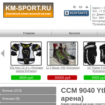
Адрес: г.
Тел.: +7 
ул. Димит
Тел.: 984
Петербург
"Пулковск
Главная
Каталог
вая
Efsi Neo 10 Jr L (Ледовая
11,5 Bauer X90 (Блохина)
10" Flame F1
)
арена Купчино)
(Блохина
4800 руб.
30000 руб.
6900 руб
CCM 9040 Yt
Коньки (213)
арена)
Клюшки (8)
Комиссионный магазин спортт