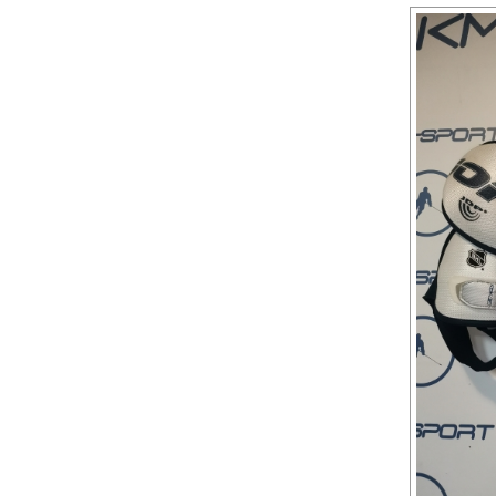
Pro (Север
Efsi Neo 10 Jr L (Ледовая
Reebok 4K Jr L (Блохина)
14 Bauer 
рена)
арена Купчино)
руб.
4800 руб.
5500 руб.
100
0 Yth L
CCM Ft 350 Jr L (Ледовая
8", 9" Mad Guy (Ледовая
Warrior DX
ина)
арена Купчино)
арена Купчино)
(Ледовая а
руб.
6300 руб.
3000 руб.
800