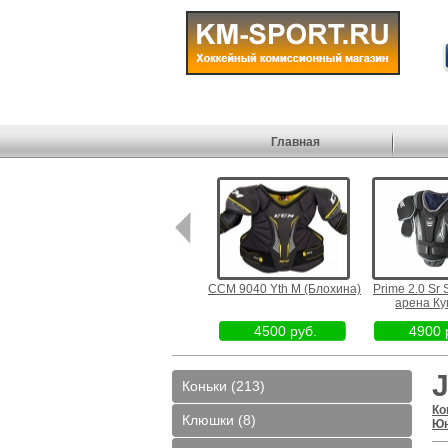
Главная
Mad Gay Yth L (Север парк
CCM 9040 Yth M (Блохина)
Prime 2.0 Sr
арена)
арена Ку
1990 руб.
4500 руб.
4900 
J
Коньки (213)
Ко
Клюшки (8)
Юн