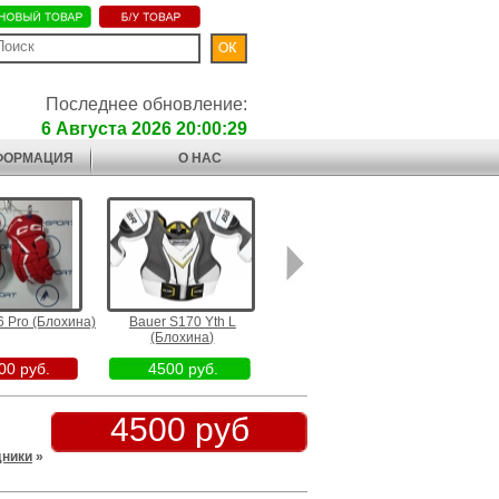
Последнее обновление:
6 Августа 2026 20:00:29
ФОРМАЦИЯ
О НАС
 Pro (Блохина)
Bauer S170 Yth L
11.5 True TF9 (Блохина)
5 Fit2
(Блохина)
(Сев
00 руб.
4500 руб.
48000 руб.
2
4500 руб
дники
»