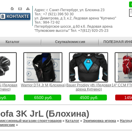
Адрес: г. Санкт-Петербург, ул. Блохина 23
Тел.: +7 (921) 396 50 30
ул. Димитрова, д 3, к.2, Ледовая арена "Купчино"
Тел.: 984-72-92
Петербургское шоссе, д.60 к.6. Ледовая арена
"Пулковские высоты" Тел. +7(812) 920-25-23
Каталог
Скупка/комиссия
ПОЛЕЗНАЯ ИН
 S (Ледовая
Warrior DT4 Jr M (Блохина)
Bauer Prodigy yth (Ледовая
14" CCM FT6
пчино)
арена Купчино)
руб.
6500 руб.
4500 руб.
145
ofa 3K JrL (Блохина)
миссионный магазин спорттоваров
»
Каталог
»
Экипировка игрока
»
Нагру
иорские
»