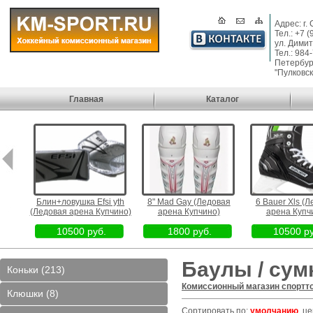
Адрес: г.
Тел.: +7 
ул. Димит
Тел.: 984
Петербург
"Пулковск
Главная
Каталог
вая
Блин+ловушка Efsi yth
8" Mad Gay (Ледовая
6 Bauer Xls (Л
)
(Ледовая арена Купчино)
арена Купчино)
арена Купчи
10500 руб.
1800 руб.
10500 ру
Баулы / сум
Коньки (213)
Комиссионный магазин спортт
Клюшки (8)
Сортировать по:
умолчанию
,
це