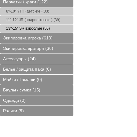
Перчатки / краги (122)
овая
Bauer 2S Pro Yth M
Prime 2.0 Sr S (Ледовая
Mad Gay Yth L (С
)
(Блохина)
арена Купчино)
арена)
8"-10" YTH (детские) (33)
7000 руб.
4900 руб.
1990 ру
11"-12" JR (подростковые ) (39)
13"-15" SR взрослые (50)
Экипировка игрока (613)
Экипировка вратаря (36)
Аксессуары (24)
едовая
5 Fit2 Bauer Hyper Lite
N. Bauer Yth L (Блохина)
9,5 Reebok W
)
(Север парк арена)
(Блохина
Белье / защита паха (0)
27500 руб.
2900 руб.
15000 ру
Майки / Гамаши (0)
Баулы / сумки (15)
Одежда (0)
Ролики (9)