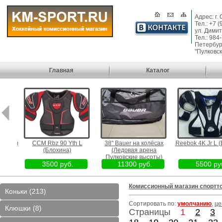
Адрес: г.
Тел.: +7 
ул. Димит
Тел.: 984
Петербург
"Пулковск
Главная
Каталог
охина)
CCM Rbz 90 Yth L
38" Bauer на колёсах
Reebok 4K Jr L (
(Блохина)
(Ледовая арена
Пулковские высоты)
3500 руб.
11300 руб.
5500 руб
Комиссионный магазин спортт
Коньки (213)
Сортировать по:
умолчанию
,
це
Клюшки (8)
Страницы
1
2
3