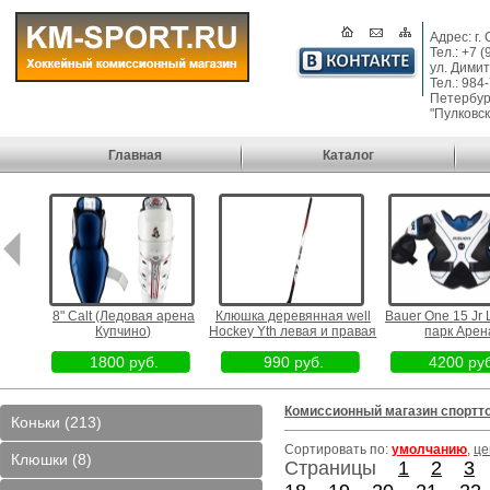
Адрес: г.
Тел.: +7 
ул. Димит
Тел.: 984
Петербург
"Пулковск
Главная
Каталог
едовая
8" Calt (Ледовая арена
Клюшка деревянная well
Bauer One 15 Jr 
)
Купчино)
Hockey Yth левая и правая
парк Арен
1800 руб.
990 руб.
4200 руб
Комиссионный магазин спортт
Коньки (213)
Сортировать по:
умолчанию
,
це
Клюшки (8)
Страницы
1
2
3