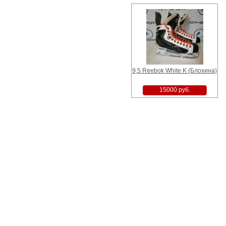
9,5 Reebok White K (Блохина)
15000 руб.